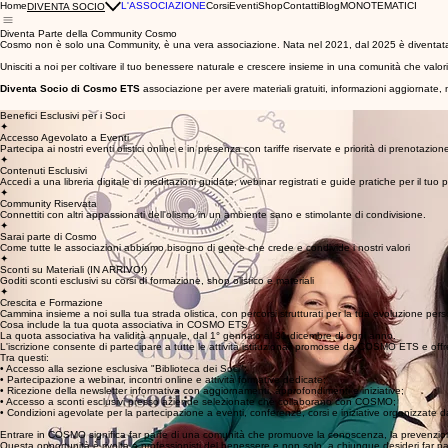
Home
L'ASSOCIAZIONE
Corsi
Eventi
Shop
Contatti
Blog
MONOTEMATICI
DIVENTA SOCIO
Diventa Parte della Community Cosmo
Cosmo non è solo una Community, è una vera associazione. Nata nel 2021, dal 2025 è diventat
Unisciti a noi per coltivare il tuo benessere naturale e crescere insieme in una comunità che valo
Diventa Socio di Cosmo ETS
associazione per avere materiali gratuiti, informazioni aggiornate, m
Benefici Esclusivi per i Soci
✦
Accesso Agevolato a Eventi
Partecipa ai nostri eventi olistici online e in presenza con tariffe riservate e priorità di prenotazion
✦
Contenuti Esclusivi
Accedi a una libreria digitale di meditazioni guidate, webinar registrati e guide pratiche per il tuo 
✦
Community Riservata
Connettiti con altri appassionati dell'olismo in un ambiente sano e stimolante di condivisione.
✦
Sarai parte di Cosmo
Come tutte le associazioni abbiamo bisogno di gente che crede e condivide i nostri valori
✦
Sconti su Materiali (IN ARRIVO!)
Goditi sconti esclusivi su corsi di formazione, shop olistico e materiali
✦
Crescita e Formazione
Cammina insieme a noi sulla tua strada olistica, con percorsi strutturati per la tua evoluzione person
Cosa include la tua quota associativa in COSMO ETS
La quota associativa ha validità annuale, dal 1° gennaio al 31 dicembre di ogni anno.
L'iscrizione consente di partecipare a tutte le attività istituzionali promosse da COSMO ETS e offr
Tra questi:
• Accesso alla sezione esclusiva "Biblioteca dei Soci";
• Partecipazione a webinar, incontri online e attività formative dedicate;
• Ricezione della newsletter informativa con aggiornamenti, approfondimenti e iniziative;
• Accesso a sconti esclusivi presso aziende selezionate che collaborano con COSMO;
• Condizioni agevolate per la partecipazione a eventi, conferenze, corsi e iniziative organizzate d
Entrare in COSMO significa far parte di una comunità che promuove la conoscenza, la prevenzione, il
Questa opportunità è rivolta a professionisti del benessere e non solo, a chiunque desideri far p