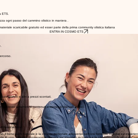
a ETS.
rizza ogni passo del cammino olistico in maniera .
ateriale scaricabile gratuito ed esser parte della prima community olistica italiana
ENTRA IN COSMO ETS
e.
percorso.
ale gratuiti e altri a prezzi scontati.
e l'accesso a numerosi contenuti e vantaggi riservati ai soci.
all'Associazione.
 benessere naturale e la crescita personale attraverso percorsi formativi, culturali ed esperienzial
arte di una comunità consapevole, basata sul supporto reciproco e la condivisione di valori di Co