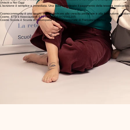
Unisciti a Noi Oggi
L'iscrizione è semplice e immediata. Una volta completato il pagamento della tessera associativa, avr
Cosmocommunity è uno spazio olistico dedicato alla crescita personale e alla formazione, guidan
Cosmo ETS è Associazione ETS con C.F 03976541205
Cosmo Scuola è Scuola di Naturopatia Impresa personale di Francesca Maffeo